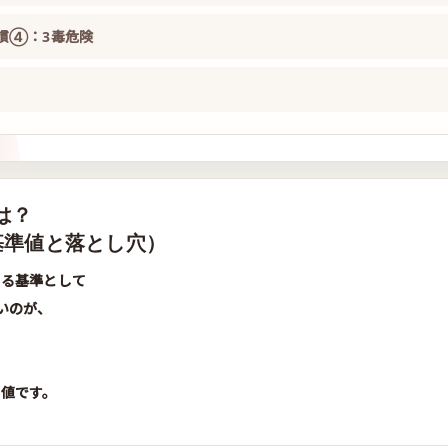
習慣④：3毒危険
は？
基準値と落とし穴）
測る基準として
いのが、
準値です。