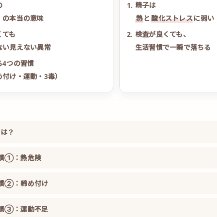
の
精子は
」の本当の意味
熱
と
酸化ストレス
に弱い
くても
検査が良くても、
ない見えない異常
生活習慣で一瞬で落ちる
る4つの習慣
め付け・運動・3毒）
質は？
習慣①：熱危険
の習慣②：締め付け
の習慣③：運動不足