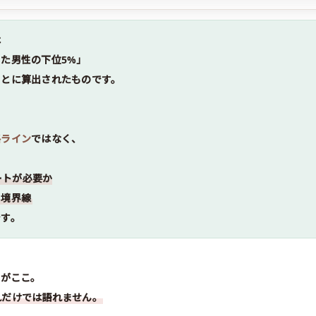
は
た男性の下位5%」
もとに算出されたものです。
格ライン
ではなく、
ートが必要か
る境界線
です。
のがここ。
れだけでは語れません。