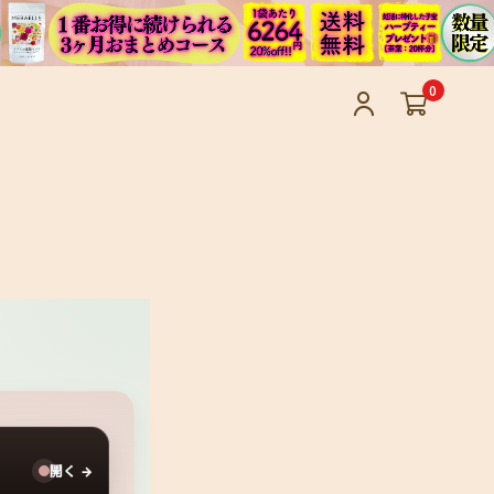
0
開く →