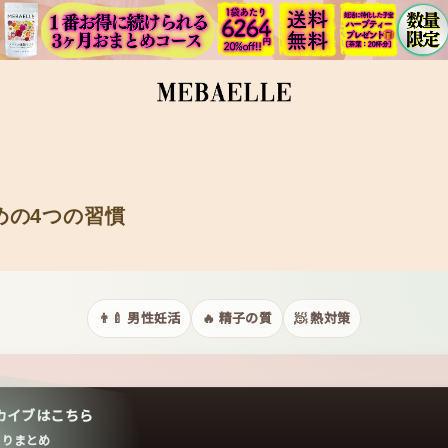
めの4つの習慣
👨‍🍼 男性妊活
🔥 精子の質
🧖 熱対策
ーカイブはこちら
くりまとめ