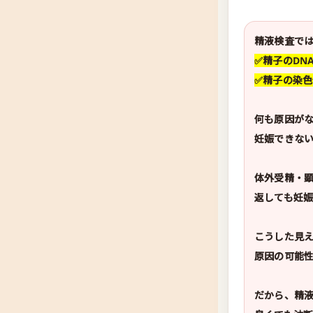
精液検査では
✅精子のDN
✅精子の染
何も原因が
妊娠できな
体外受精・
返しても妊
こうした見
原因の可能
だから、精