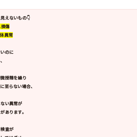
見えないもの👇
A損傷
色体異常
ないのに
い、
顕微授精を繰り
娠に至らない場合、
えない異常が
性があります。
液検査が