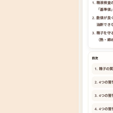
精液検査
「基準値
数値が良
油断でき
精子を守
（熱・締
目次
1. 精子の
2. 4つの
3. 4つ
4. 4つ