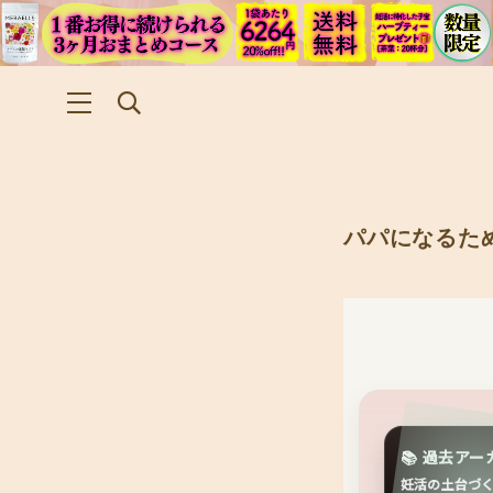
パパになるた
📚 過去ア
妊活の土台づ