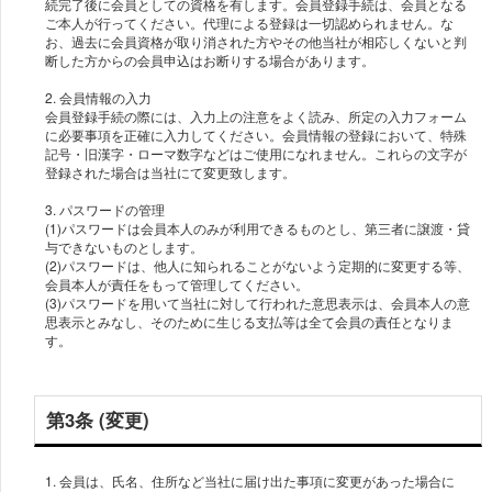
続完了後に会員としての資格を有します。会員登録手続は、会員となる
ご本人が行ってください。代理による登録は一切認められません。な
お、過去に会員資格が取り消された方やその他当社が相応しくないと判
断した方からの会員申込はお断りする場合があります。
2. 会員情報の入力
会員登録手続の際には、入力上の注意をよく読み、所定の入力フォーム
に必要事項を正確に入力してください。会員情報の登録において、特殊
記号・旧漢字・ローマ数字などはご使用になれません。これらの文字が
登録された場合は当社にて変更致します。
3. パスワードの管理
(1)パスワードは会員本人のみが利用できるものとし、第三者に譲渡・貸
与できないものとします。
(2)パスワードは、他人に知られることがないよう定期的に変更する等、
会員本人が責任をもって管理してください。
(3)パスワードを用いて当社に対して行われた意思表示は、会員本人の意
思表示とみなし、そのために生じる支払等は全て会員の責任となりま
す。
第3条 (変更)
1. 会員は、氏名、住所など当社に届け出た事項に変更があった場合に