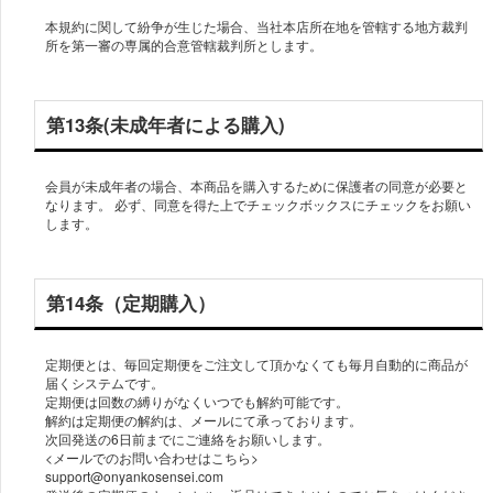
本規約に関して紛争が生じた場合、当社本店所在地を管轄する地方裁判
所を第一審の専属的合意管轄裁判所とします。
第13条(未成年者による購入)
会員が未成年者の場合、本商品を購入するために保護者の同意が必要と
なります。 必ず、同意を得た上でチェックボックスにチェックをお願い
します。
第14条（定期購入）
定期便とは、毎回定期便をご注文して頂かなくても毎月自動的に商品が
届くシステムです。
定期便は回数の縛りがなくいつでも解約可能です。
解約は定期便の解約は、メールにて承っております。
次回発送の6日前までにご連絡をお願いします。
<メールでのお問い合わせはこちら>
support@onyankosensei.com