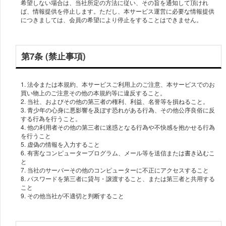
希望しない場合は、当社所定の方法に従い、その旨を通知して頂けれ
ば、情報提供を停止します。ただし、本サービス運営に必要な情報提供
につきましては、会員の希望により停止をすることはできません。
第7条 (禁止事項)
1. 法令または本規約、本サービスご利用上のご注意、本サービスでのお
買い物上のご注意その他の本規約等に違反すること。
2. 当社、およびその他の第三者の権利、利益、名誉等を損ねること。
3. 青少年の心身に悪影響を及ぼす恐れがある行為、その他公序良俗に反
する行為を行うこと。
4. 他の利用者その他の第三者に迷惑となる行為や不快感を抱かせる行為
を行うこと
5. 虚偽の情報を入力すること
6. 有害なコンピュータープログラム、メール等を送信または書き込むこ
と
7. 当社のサーバーその他のコンピューターに不正にアクセスすること
8. パスワードを第三者に貸与・譲渡すること、または第三者と共用する
こと
9. その他当社が不適切と判断すること