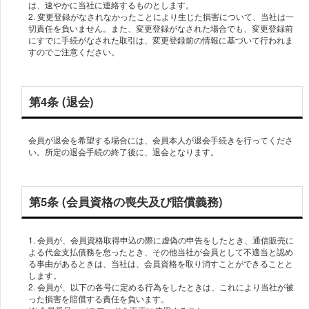
は、速やかに当社に連絡するものとします。
2. 変更登録がなされなかったことにより生じた損害について、当社は一
切責任を負いません。また、変更登録がなされた場合でも、変更登録前
にすでに手続がなされた取引は、変更登録前の情報に基づいて行われま
すのでご注意ください。
第4条 (退会)
会員が退会を希望する場合には、会員本人が退会手続きを行ってくださ
い。所定の退会手続の終了後に、退会となります。
第5条 (会員資格の喪失及び賠償義務)
1. 会員が、会員資格取得申込の際に虚偽の申告をしたとき、通信販売に
よる代金支払債務を怠ったとき、その他当社が会員として不適当と認め
る事由があるときは、当社は、会員資格を取り消すことができることと
します。
2. 会員が、以下の各号に定める行為をしたときは、これにより当社が被
った損害を賠償する責任を負います。