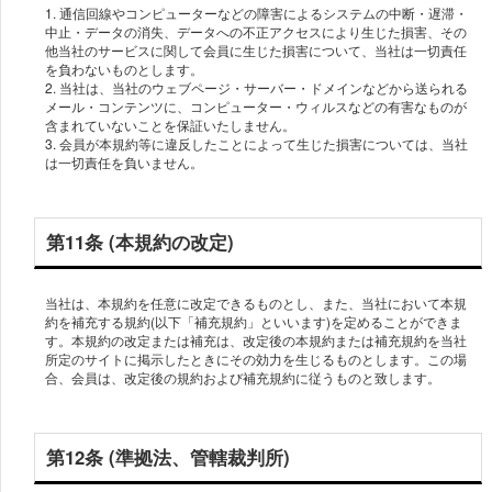
1. 通信回線やコンピューターなどの障害によるシステムの中断・遅滞・
中止・データの消失、データへの不正アクセスにより生じた損害、その
他当社のサービスに関して会員に生じた損害について、当社は一切責任
を負わないものとします。
2. 当社は、当社のウェブページ・サーバー・ドメインなどから送られる
メール・コンテンツに、コンピューター・ウィルスなどの有害なものが
含まれていないことを保証いたしません。
3. 会員が本規約等に違反したことによって生じた損害については、当社
は一切責任を負いません。
第11条 (本規約の改定)
当社は、本規約を任意に改定できるものとし、また、当社において本規
約を補充する規約(以下「補充規約」といいます)を定めることができま
す。本規約の改定または補充は、改定後の本規約または補充規約を当社
所定のサイトに掲示したときにその効力を生じるものとします。この場
合、会員は、改定後の規約および補充規約に従うものと致します。
第12条 (準拠法、管轄裁判所)