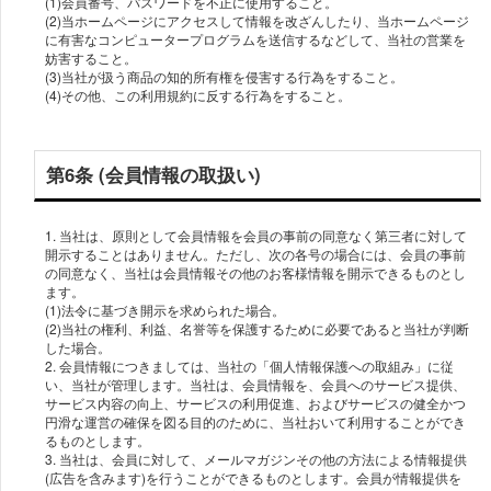
(1)会員番号、パスワードを不正に使用すること。
(2)当ホームページにアクセスして情報を改ざんしたり、当ホームページ
に有害なコンピュータープログラムを送信するなどして、当社の営業を
妨害すること。
(3)当社が扱う商品の知的所有権を侵害する行為をすること。
(4)その他、この利用規約に反する行為をすること。
第6条 (会員情報の取扱い)
1. 当社は、原則として会員情報を会員の事前の同意なく第三者に対して
開示することはありません。ただし、次の各号の場合には、会員の事前
の同意なく、当社は会員情報その他のお客様情報を開示できるものとし
ます。
(1)法令に基づき開示を求められた場合。
(2)当社の権利、利益、名誉等を保護するために必要であると当社が判断
した場合。
2. 会員情報につきましては、当社の「個人情報保護への取組み」に従
い、当社が管理します。当社は、会員情報を、会員へのサービス提供、
サービス内容の向上、サービスの利用促進、およびサービスの健全かつ
円滑な運営の確保を図る目的のために、当社おいて利用することができ
るものとします。
3. 当社は、会員に対して、メールマガジンその他の方法による情報提供
(広告を含みます)を行うことができるものとします。会員が情報提供を